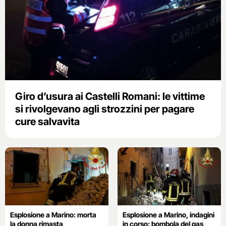
Giro d’usura ai Castelli Romani: le vittime
si rivolgevano agli strozzini per pagare
cure salvavita
Esplosione a Marino: morta
Esplosione a Marino, indagini
la donna rimasta
in corso: bombola del gas