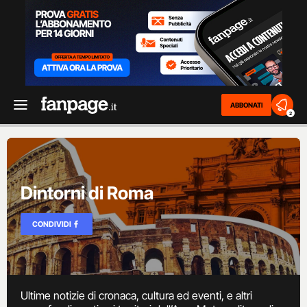
ABBONATI
2
Dintorni di Roma
CONDIVIDI
Ultime notizie di cronaca, cultura ed eventi, e altri