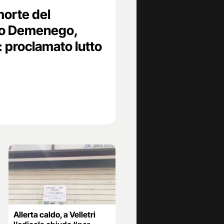
morte del
teo Demenego,
: proclamato lutto
Allerta caldo, a Velletri