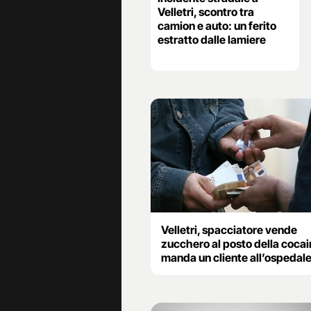
Velletri, scontro tra
camion e auto: un ferito
estratto dalle lamiere
Velletri, spacciatore vende
zucchero al posto della cocai
manda un cliente all’ospedal