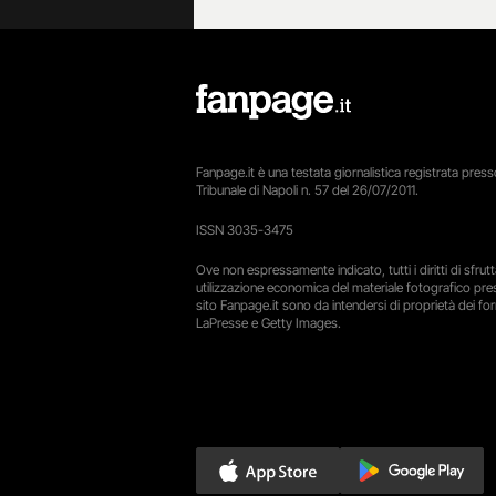
Fanpage.it è una testata giornalistica registrata presso
Tribunale di Napoli n. 57 del 26/07/2011.
ISSN 3035-3475
Ove non espressamente indicato, tutti i diritti di sfru
utilizzazione economica del materiale fotografico pre
sito Fanpage.it sono da intendersi di proprietà dei forn
LaPresse e Getty Images.