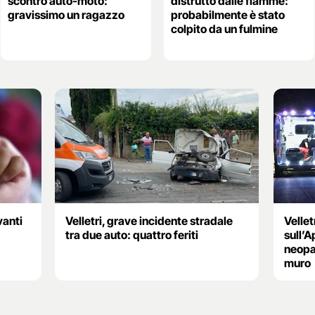
scontro auto-moto:
distrutto dalle fiamme:
gravissimo un ragazzo
probabilmente è stato
colpito da un fulmine
vanti
Velletri, grave incidente stradale
Vellet
tra due auto: quattro feriti
sull’
neopa
muro