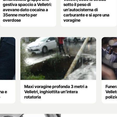
gestiva spaccio a Velletri:
sotto il peso di
avevano dato cocaina a
un’autocisterna di
35enne morto per
carburante e si apre una
overdose
voragine
Maxi voragine profonda 3 metri a
Funer
na e
Velletri, inghiottita un’intera
Vellet
e
rotatoria
polizi