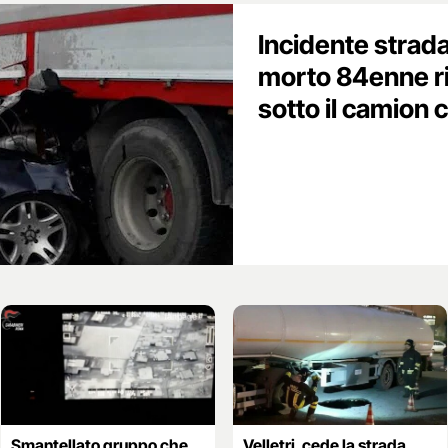
Incidente stradal
morto 84enne ri
sotto il camion 
Smantellato gruppo che
Velletri, cede la strada