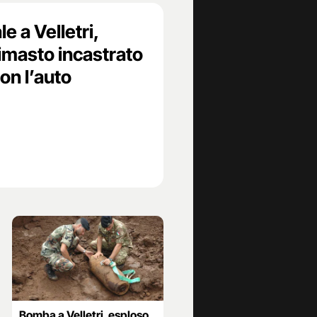
e a Velletri,
masto incastrato
con l’auto
Bomba a Velletri, esploso