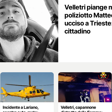
Velletri piange 
poliziotto Mat
ucciso a Trieste
cittadino
Incidente a Lariano,
Velletri, capannone