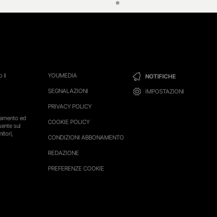
 il
YOUMEDIA
NOTIFICHE
SEGNALAZIONI
IMPOSTAZIONI
PRIVACY POLICY
ttamento ed
COOKIE POLICY
sente sul
itori,
CONDIZIONI ABBONAMENTO
REDAZIONE
PREFERENZE COOKIE