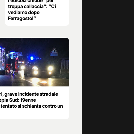
l’edicola chiude “per
troppa callaccia”: “Ci
vediamo dopo
Ferragosto!”
ri, grave incidente stradale
Appia Sud: 19enne
tentato si schianta contro un