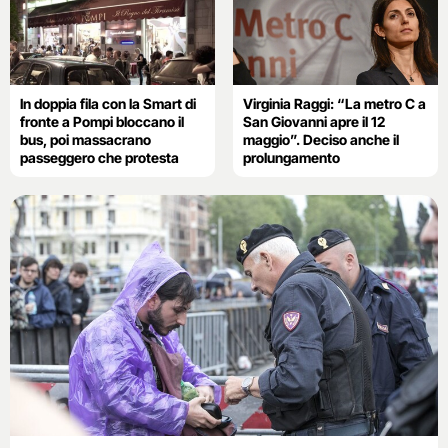
In doppia fila con la Smart di
Virginia Raggi: “La metro C a
fronte a Pompi bloccano il
San Giovanni apre il 12
bus, poi massacrano
maggio”. Deciso anche il
passeggero che protesta
prolungamento