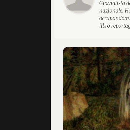
Giornalista d
nazionale. Ho
occupandomi s
libro reporta