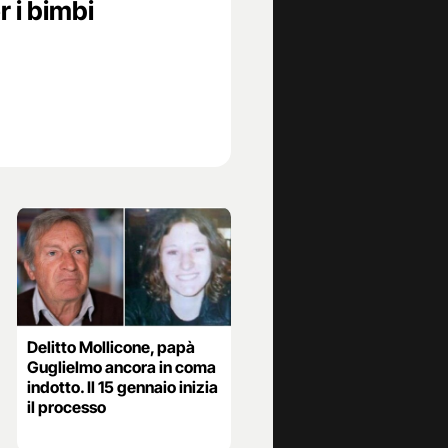
r i bimbi
Delitto Mollicone, papà
Guglielmo ancora in coma
indotto. Il 15 gennaio inizia
il processo