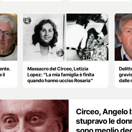
ente.
Massacro del Circeo, Letizia
Delitt
 il
Lopez: “La mia famiglia è finita
gravis
quando hanno ucciso Rosaria”
dalle
Circeo, Angelo 
stupravo le donn
sono meglio deg