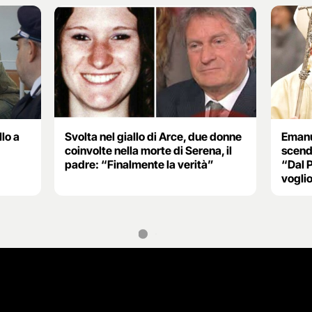
llo a
Svolta nel giallo di Arce, due donne
Emanue
coinvolte nella morte di Serena, il
scende
padre: “Finalmente la verità”
“Dal P
voglio