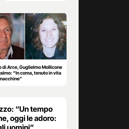
o di Arce, Guglielmo Mollicone
simo: “In coma, tenuto in vita
 macchine”
Izzo: “Un tempo
e, oggi le adoro:
li uomini”