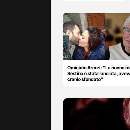
Omicidio Arcuri: “La nonna m
Sestina è stata lanciata, aveva
cranio sfondato”