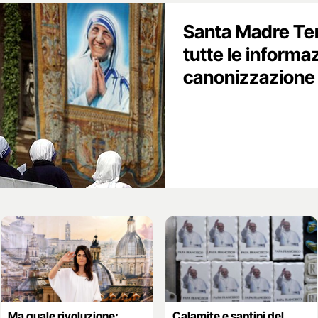
Santa Madre Ter
tutte le informaz
canonizzazione
Ma quale rivoluzione:
Calamite e santini del