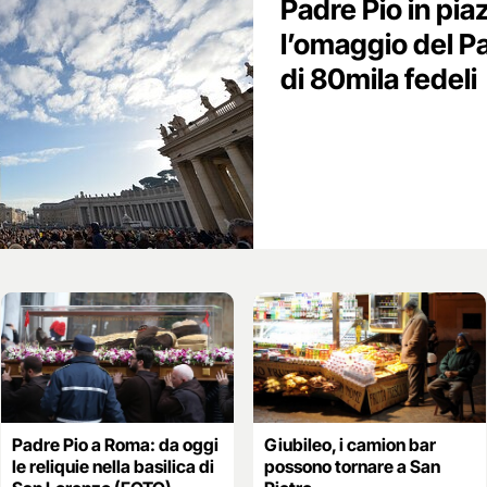
Padre Pio in pia
l’omaggio del P
di 80mila fedeli
Padre Pio a Roma: da oggi
Giubileo, i camion bar
le reliquie nella basilica di
possono tornare a San