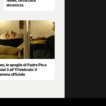
fedeli, rafforzata
sicurezza
eo, le spoglie di Padre Pio a
al 3 all’11 febbraio: il
amma ufficiale