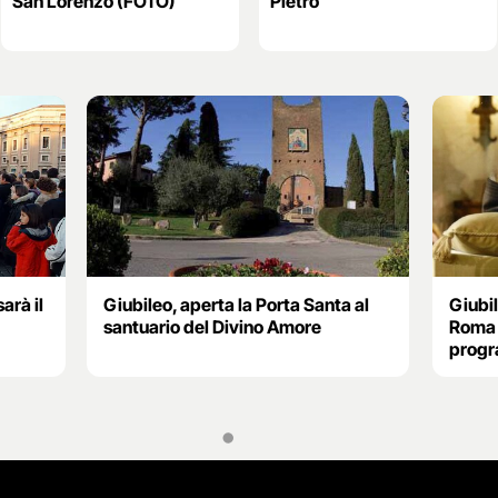
San Lorenzo (FOTO)
Pietro
arà il
Giubileo, aperta la Porta Santa al
Giubil
santuario del Divino Amore
Roma d
progr