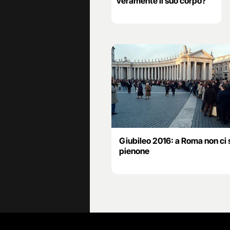
veramente il suo corpo?
Giubileo 2016: a Roma non ci s
pienone