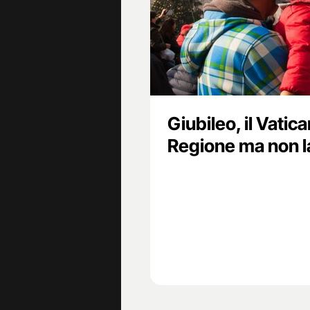
Giubileo, il Vatic
Regione ma non l