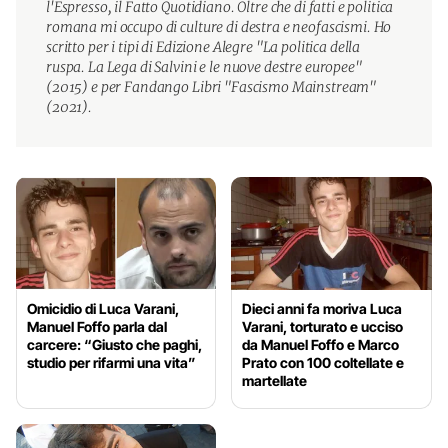
l'Espresso, il Fatto Quotidiano. Oltre che di fatti e politica
romana mi occupo di culture di destra e neofascismi. Ho
scritto per i tipi di Edizione Alegre "La politica della
ruspa. La Lega di Salvini e le nuove destre europee"
(2015) e per Fandango Libri "Fascismo Mainstream"
(2021).
Omicidio di Luca Varani,
Dieci anni fa moriva Luca
Manuel Foffo parla dal
Varani, torturato e ucciso
carcere: “Giusto che paghi,
da Manuel Foffo e Marco
studio per rifarmi una vita”
Prato con 100 coltellate e
martellate