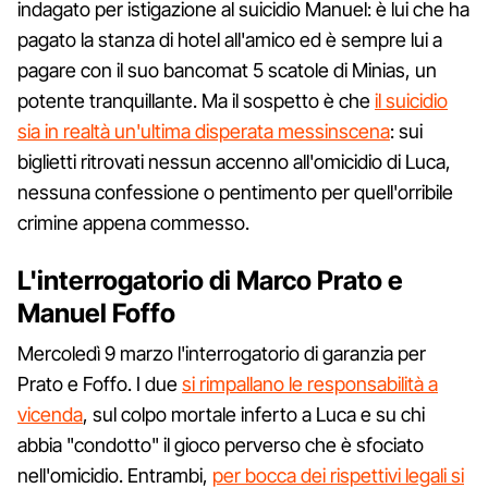
indagato per istigazione al suicidio Manuel: è lui che ha
pagato la stanza di hotel all'amico ed è sempre lui a
pagare con il suo bancomat 5 scatole di Minias, un
potente tranquillante. Ma il sospetto è che
il suicidio
sia in realtà un'ultima disperata messinscena
: sui
biglietti ritrovati nessun accenno all'omicidio di Luca,
nessuna confessione o pentimento per quell'orribile
crimine appena commesso.
L'interrogatorio di Marco Prato e
Manuel Foffo
Mercoledì 9 marzo l'interrogatorio di garanzia per
Prato e Foffo. I due
si rimpallano le responsabilità a
vicenda
, sul colpo mortale inferto a Luca e su chi
abbia "condotto" il gioco perverso che è sfociato
nell'omicidio. Entrambi,
per bocca dei rispettivi legali si