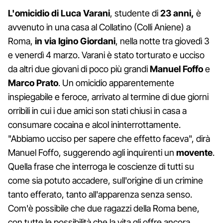
L'omicidio di Luca Varani
, studente di
23 anni,
è
avvenuto in una casa al Collatino (Colli Aniene) a
Roma,
in via Igino Giordani
, nella notte tra giovedì 3
e venerdì 4 marzo. Varani è stato torturato e ucciso
da altri due giovani di poco più grandi
Manuel Foffo
e
Marco Prato
. Un omicidio apparentemente
inspiegabile e feroce, arrivato al termine di due giorni
orribili in cui i due amici son stati chiusi in casa a
consumare cocaina e alcol ininterrottamente.
"Abbiamo ucciso per sapere che effetto faceva", dirà
Manuel Foffo, suggerendo agli inquirenti un
movente
.
Quella frase che interroga le coscienze di tutti su
come sia potuto accadere, sull'origine di un crimine
tanto efferato, tanto all'apparenza senza senso.
Com'è possibile che due ragazzi della Roma bene,
con tutte le possibilità che la vita gli offre ancora