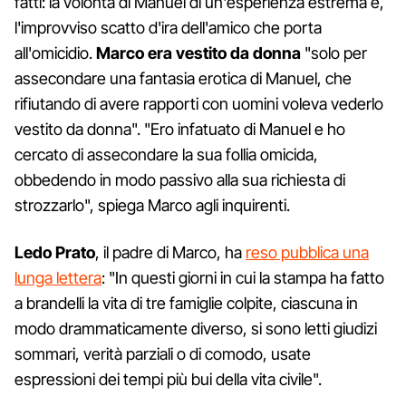
fatti: la volontà di Manuel di un'esperienza estrema e,
l'improvviso scatto d'ira dell'amico che porta
all'omicidio.
Marco era vestito da donna
"solo per
assecondare una fantasia erotica di Manuel, che
rifiutando di avere rapporti con uomini voleva vederlo
vestito da donna". "Ero infatuato di Manuel e ho
cercato di assecondare la sua follia omicida,
obbedendo in modo passivo alla sua richiesta di
strozzarlo", spiega Marco agli inquirenti.
Ledo Prato
, il padre di Marco, ha
reso pubblica una
lunga lettera
: "In questi giorni in cui la stampa ha fatto
a brandelli la vita di tre famiglie colpite, ciascuna in
modo drammaticamente diverso, si sono letti giudizi
sommari, verità parziali o di comodo, usate
espressioni dei tempi più bui della vita civile".