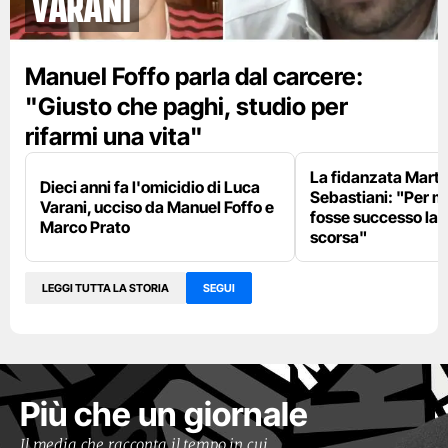
Varani
Manuel Foffo parla dal carcere:
"Giusto che paghi, studio per
rifarmi una vita"
La fidanzata Marta
Dieci anni fa l'omicidio di Luca
Sebastiani: "Per 
Varani, ucciso da Manuel Foffo e
fosse successo la 
Marco Prato
scorsa"
LEGGI TUTTA LA STORIA
SEGUI
Più che un giornale
Il media che racconta il tempo in cui