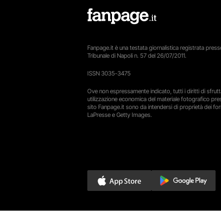
Fanpage.it è una testata giornalistica registrata presso
Tribunale di Napoli n. 57 del 26/07/2011.
ISSN 3035-3475
Ove non espressamente indicato, tutti i diritti di sfru
utilizzazione economica del materiale fotografico pre
sito Fanpage.it sono da intendersi di proprietà dei forn
LaPresse e Getty Images.