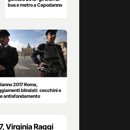
bus e metro a Capodanno
anno 2017 Roma,
giamenti blindati: cecchini e
ere antisfondamento
 Virginia Raggi