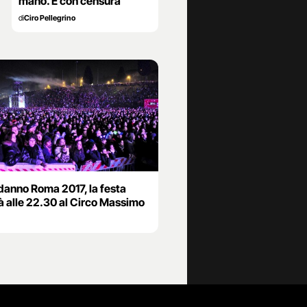
mano. E con censura
di
Ciro Pellegrino
anno Roma 2017, la festa
à alle 22.30 al Circo Massimo