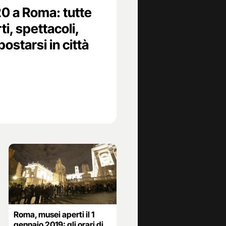
 a Roma: tutte
ti, spettacoli,
ostarsi in città
Roma, musei aperti il 1
gennaio 2019: gli orari di