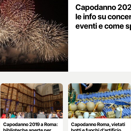
Capodanno 2020
le info su concer
eventi e come sp
Capodanno 2019 a Roma:
Capodanno Roma, vietati
biblioteche aperte per
botti e fuochi d’artificio.