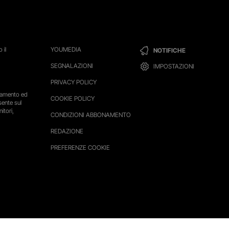
 il
YOUMEDIA
NOTIFICHE
SEGNALAZIONI
IMPOSTAZIONI
PRIVACY POLICY
ttamento ed
COOKIE POLICY
sente sul
itori,
CONDIZIONI ABBONAMENTO
REDAZIONE
PREFERENZE COOKIE