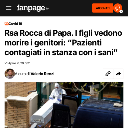
ABBONATI
2
Covid 19
Rsa Rocca di Papa. I figli vedono
morire i genitori: “Pazienti
contagiati in stanza con i sani”
21 Aprile 2020
9:11
,
A cura di
Valerio Renzi