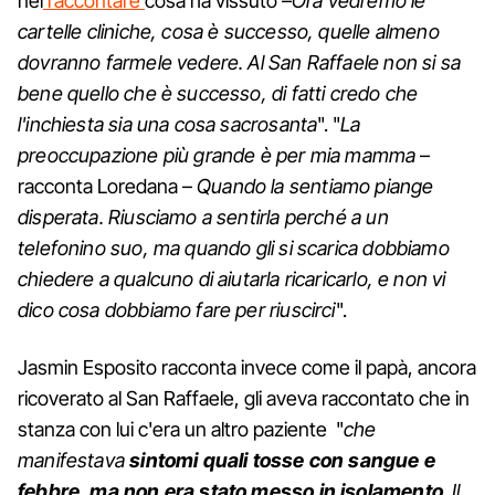
nel
raccontare
cosa ha vissuto –
Ora vedremo le
cartelle cliniche, cosa è successo, quelle almeno
dovranno farmele vedere. Al San Raffaele non si sa
bene quello che è successo, di fatti credo che
l'inchiesta sia una cosa sacrosanta
". "
La
preoccupazione più grande è per mia mamma
–
racconta Loredana –
Quando la sentiamo piange
disperata. Riusciamo a sentirla perché a un
telefonino suo, ma quando gli si scarica dobbiamo
chiedere a qualcuno di aiutarla ricaricarlo, e non vi
dico cosa dobbiamo fare per riuscirci
".
Jasmin Esposito racconta invece come il papà, ancora
ricoverato al San Raffaele, gli aveva raccontato che in
stanza con lui c'era un altro paziente "
che
manifestava
sintomi quali tosse con sangue e
febbre, ma non era stato messo in isolamento
. Il