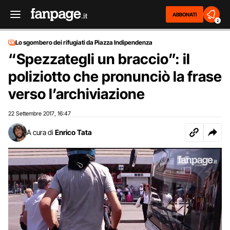
ABBONATI
2
Lo sgombero dei rifugiati da Piazza Indipendenza
“Spezzategli un braccio”: il
poliziotto che pronunciò la frase
verso l’archiviazione
22 Settembre 2017
16:47
,
A cura di
Enrico Tata