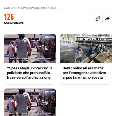
COMUNE DI ROMA
ROMA
ULTIME NOTIZIE
126
CONDIVISIONI
“Spezzategli un braccio”: il
Beni confiscati alla mafia
poliziotto che pronunciò la
per l’emergenza abitativa:
frase verso l’archiviazione
si può fare ma non basta