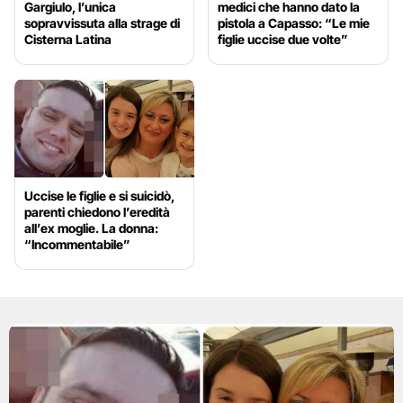
Gargiulo, l’unica
medici che hanno dato la
sopravvissuta alla strage di
pistola a Capasso: “Le mie
Cisterna Latina
figlie uccise due volte”
Uccise le figlie e si suicidò,
parenti chiedono l’eredità
all’ex moglie. La donna:
“Incommentabile”