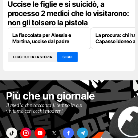
Uccise le figlie e si suicidò, a
processo 2 medici che lo visitarono:
non gli tolsero la pistola
La fiaccolata per Alessia e
La procura: chi ha
Martina, uccise dal padre
Capasso idoneo al 
LEGGI TUTTA LA STORIA
SEGUI
Più che un giornale
Il media che racconta il tempo in cui
viviamo con occhi moderni