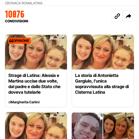
CRONACA ROMA
LATINA
10876
CONDIVISIONI
OPINIONE
Strage di Latina: Alessia e
La storia di Antonietta
Martina uccise due volte,
Gargiulo, l’unica
dal padre e dallo Stato che
sopravvissuta alla strage di
doveva tutelarle
Cisterna Latina
di
Margherita Carlini