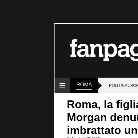
ROMA
POLITICA
CRO
Roma, la figl
Morgan denun
imbrattato u