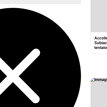
Accolte
Subiac
tentat