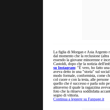
La figlia di Morgan e Asia Argento r
dal momento che la reclusione (altra 
essendo la giovane minorenne e ince
Castoldi, dopo che la notizia dell'im
su Instagram
: "È vero, ho fatto una
aveva detto in una "storia" sul soci
modo formale, conformista, come chi
col cuore e con la testa, alle person
quello che è successo e parla solo pe
attraverso il quale la ragazzina avev
foto che la ritraeva soddisfatta accan
segno di vittoria.
Continua a leggere su Fanpage.it