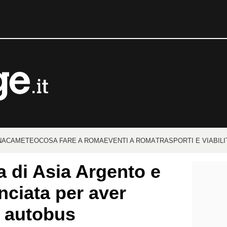
NACA
METEO
COSA FARE A ROMA
EVENTI A ROMA
TRASPORTI E VIABILI
ia di Asia Argento e
ciata per aver
n autobus