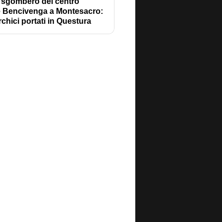
sgombero del centro
e Bencivenga a Montesacro:
chici portati in Questura