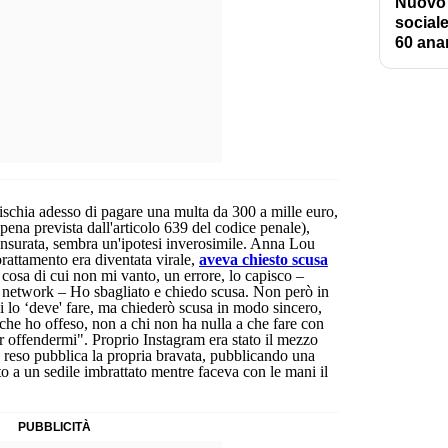
Nuovo 
social
60 anar
ischia adesso di pagare una multa da 300 a mille euro,
pena prevista dall'articolo 639 del codice penale),
nsurata, sembra un'ipotesi inverosimile. Anna Lou
brattamento era diventata virale,
aveva chiesto scusa
 cosa di cui non mi vanto, un errore, lo capisco –
al network – Ho sbagliato e chiedo scusa. Non però in
 lo ‘deve' fare, ma chiederò scusa in modo sincero,
e che ho offeso, non a chi non ha nulla a che fare con
r offendermi". Proprio Instagram era stato il mezzo
a reso pubblica la propria bravata, pubblicando una
to a un sedile imbrattato mentre faceva con le mani il