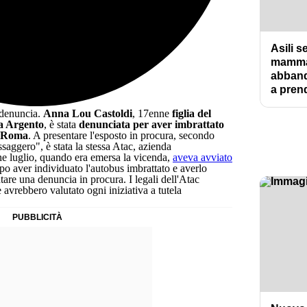
Asili 
mamma
abband
a prend
a denuncia.
Anna Lou Castoldi
, 17enne
figlia del
ia Argento
, è stata
denunciata per aver imbrattato
Roma
. A presentare l'esposto in procura, secondo
ssaggero", è stata la stessa Atac, azienda
ine luglio, quando era emersa la vicenda,
aveva avviato
po aver individuato l'autobus imbrattato e averlo
ntare una denuncia in procura. I legali dell'Atac
 avrebbero valutato ogni iniziativa a tutela