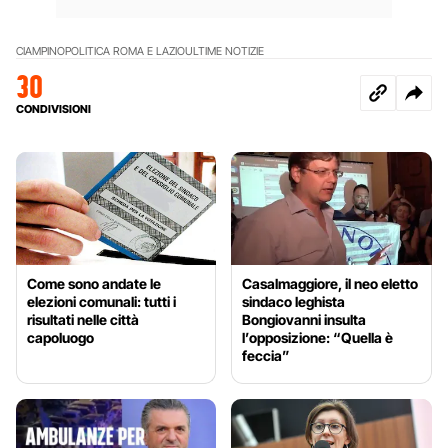
CIAMPINO
POLITICA ROMA E LAZIO
ULTIME NOTIZIE
30
CONDIVISIONI
Come sono andate le
Casalmaggiore, il neo eletto
elezioni comunali: tutti i
sindaco leghista
risultati nelle città
Bongiovanni insulta
capoluogo
l’opposizione: “Quella è
feccia”