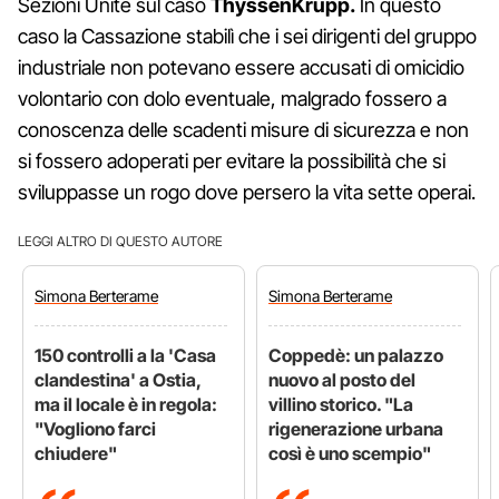
Sezioni Unite sul caso
ThyssenKrupp.
In questo
caso la Cassazione stabilì che i sei dirigenti del gruppo
industriale non potevano essere accusati di omicidio
volontario con dolo eventuale, malgrado fossero a
conoscenza delle scadenti misure di sicurezza e non
si fossero adoperati per evitare la possibilità che si
sviluppasse un rogo dove persero la vita sette operai.
LEGGI ALTRO DI QUESTO AUTORE
Simona
Berterame
Simona
Berterame
150 controlli a la 'Casa
Coppedè: un palazzo
clandestina' a Ostia,
nuovo al posto del
ma il locale è in regola:
villino storico. "La
"Vogliono farci
rigenerazione urbana
chiudere"
così è uno scempio"