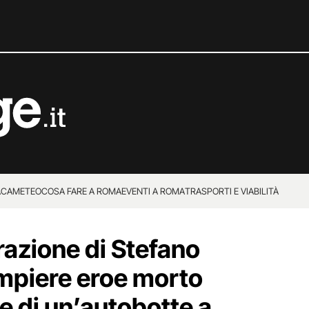
ACA
METEO
COSA FARE A ROMA
EVENTI A ROMA
TRASPORTI E VIABILITÀ
zione di Stefano
mpiere eroe morto
e di un’autobotte a