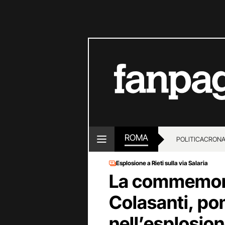
ROMA
POLITICA
CRON
Esplosione a Rieti sulla via Salaria
La commemora
Colasanti, po
nell’esplosion