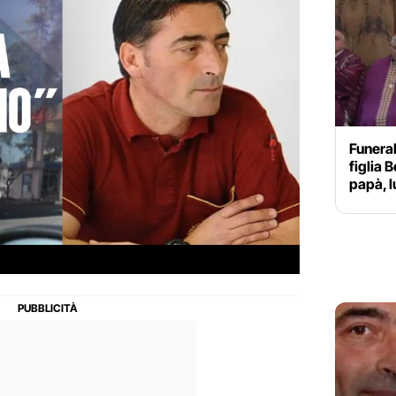
Funeral
figlia 
papà, l