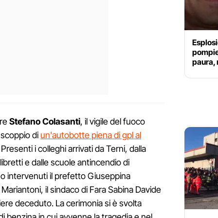
Esplosio
pompier
paura,
are
Stefano Colasanti
, il vigile del fuoco
 scoppio di
un'autobotte piena di gpl al
. Presenti i colleghi arrivati da Terni, dalla
bretti e dalle scuole antincendio di
o intervenuti il prefetto Giuseppina
Mariantoni, il sindaco di Fara Sabina Davide
mpiere deceduto. La cerimonia si è svolta
 di benzina in cui avvenne la tragedia e nel