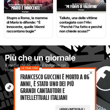
Stupro a Roma, la mamma
Talluto, una delle vittime
di Mario lo difende: “È
contagiate con l’Hiv:
Innocente, quelle 14enni
“Perché l’ha fatto e perché
raccontano bugie”
non chiede scusa?”
Più che un giornale
Il media che racconta il tempo in cui
viviamo con occhi moderni
Francesco Guccini è morto a 86
anni, è stato uno dei più
grandi cantautori e
intellettuali italiani
LEGGI L'ARTICOLO