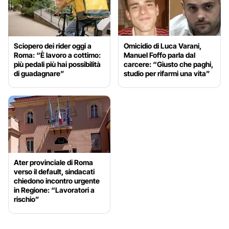
Sciopero dei rider oggi a
Omicidio di Luca Varani,
Roma: “È lavoro a cottimo:
Manuel Foffo parla dal
più pedali più hai possibilità
carcere: “Giusto che paghi,
di guadagnare”
studio per rifarmi una vita”
Ater provinciale di Roma
verso il default, sindacati
chiedono incontro urgente
in Regione: “Lavoratori a
rischio”