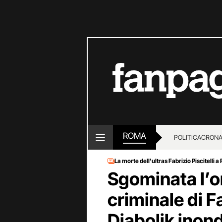
ROMA
POLITICA
CRON
La morte dell'ultras Fabrizio Piscitelli 
Sgominata l’o
criminale di Fa
Diabolik inon