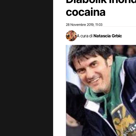
cocaina
28 Novembre 2019
11:03
,
A cura di
Natascia Grbic