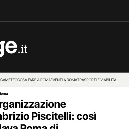
ACA
METEO
COSA FARE A ROMA
EVENTI A ROMA
TRASPORTI E VIABILITÀ
a Roma
rganizzazione
brizio Piscitelli: così
dava Roma di