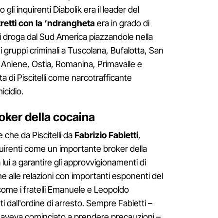
li inquirenti Diabolik era il leader del
tretti con la ‘ndrangheta
era in grado di
 droga dal Sud America piazzandole nella
 gruppi criminali a Tuscolana, Bufalotta, San
li Aniene, Ostia, Romanina, Primavalle e
ata di Piscitelli come narcotrafficante
icidio.
broker della cocaina
e che da Piscitelli da
Fabrizio Fabietti
,
nquirenti come un importante broker della
lui a garantire gli approvvigionamenti di
e alle relazioni con importanti esponenti del
come i fratelli Emanuele e Leopoldo
i dall'ordine di arresto. Sempre Fabietti –
lli aveva cominciato a prendere precauzioni –