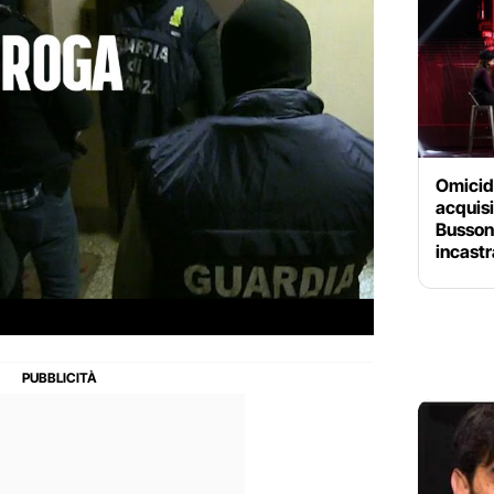
Omicidi
acquisi
Bussone
incast