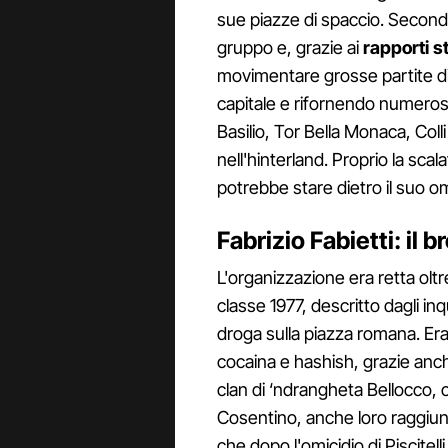
sue piazze di spaccio. Secondo g
gruppo e, grazie ai
rapporti s
movimentare grosse partite di
capitale e rifornendo numerosi
Basilio, Tor Bella Monaca, Col
nell'hinterland. Proprio la scal
potrebbe stare dietro il suo om
Fabrizio Fabietti: il 
L'organizzazione era retta oltr
classe 1977, descritto dagli i
droga sulla piazza romana. Era 
cocaina e hashish, grazie anch
clan di ‘ndrangheta Bellocco, 
Cosentino, anche loro raggiunt
che dopo l'omicidio di Piscite