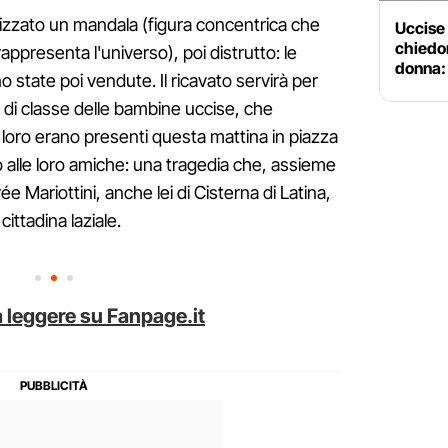
alizzato un mandala (figura concentrica che
Uccise l
chiedon
ppresenta l'universo), poi distrutto: le
donna:
no state poi vendute. Il ricavato servirà per
 di classe delle bambine uccise, che
 loro erano presenti questa mattina in piazza
 alle loro amiche: una tragedia che, assieme
e Mariottini, anche lei di Cisterna di Latina,
ttadina laziale.
 leggere su Fanpage.it