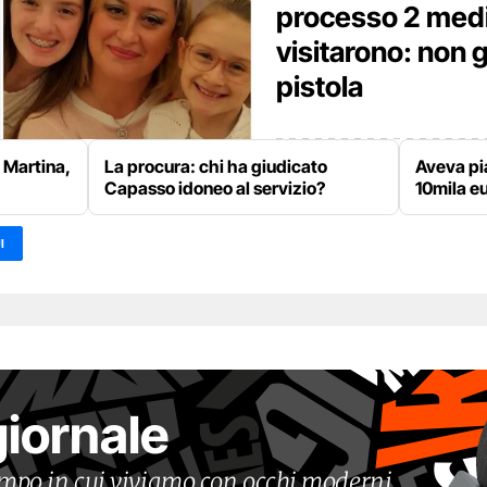
processo 2 medi
visitarono: non gl
pistola
e Martina,
La procura: chi ha giudicato
Aveva pia
Capasso idoneo al servizio?
10mila eu
I
giornale
tempo in cui viviamo con occhi moderni