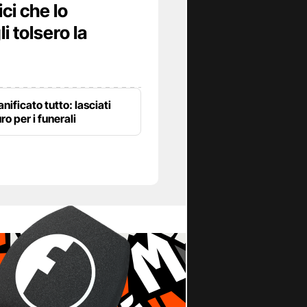
ci che lo
i tolsero la
nificato tutto: lasciati
ro per i funerali