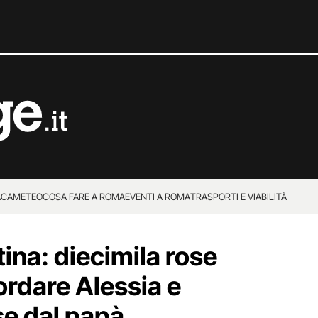
ACA
METEO
COSA FARE A ROMA
EVENTI A ROMA
TRASPORTI E VIABILITÀ
tina: diecimila rose
cordare Alessia e
se dal papà