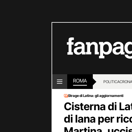
ROMA
POLITICA
CRON
Strage di Latina: gli aggiornamenti
Cisterna di La
di lana per ri
Martina, ucci