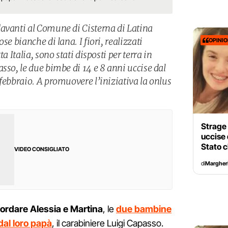
avanti al Comune di Cisterna di Latina
se bianche di lana. I fiori, realizzati
OPINI
a Italia, sono stati disposti per terra in
sso, le due bimbe di 14 e 8 anni uccise dal
febbraio. A promuovere l’iniziativa la onlus
Strage 
uccise 
Stato c
VIDEO CONSIGLIATO
di
Margheri
icordare Alessia e Martina
, le
due bambine
dal loro papà
, il carabiniere Luigi Capasso.