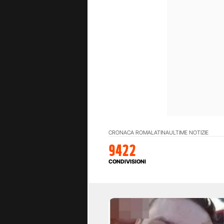
CRONACA ROMA
LATINA
ULTIME NOTIZIE
9422
CONDIVISIONI