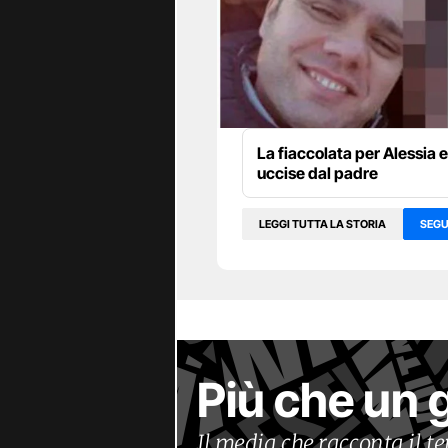
La fiaccolata per Alessia 
uccise dal padre
LEGGI TUTTA LA STORIA
SEGU
Più che un 
Il media che racconta il 