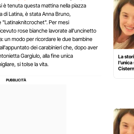
 si è tenuta questa mattina nella piazza
cia di Latina, è stata Anna Bruno,
e "Latinaknitcrochet". Per mesi
ricevuto rose bianche lavorate all'uncinetto
lia: un modo per ricordare le due bambine
all'appuntato dei carabinieri che, dopo aver
onietta Gargiulo, alla fine unica
La stor
l’unica
liare, si tolse la vita.
Cistern