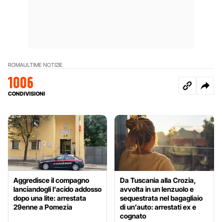
ROMA
ULTIME NOTIZIE
1006
CONDIVISIONI
Aggredisce il compagno
Da Tuscania alla Crozia,
lanciandogli l’acido addosso
avvolta in un lenzuolo e
dopo una lite: arrestata
sequestrata nel bagagliaio
29enne a Pomezia
di un’auto: arrestati ex e
cognato