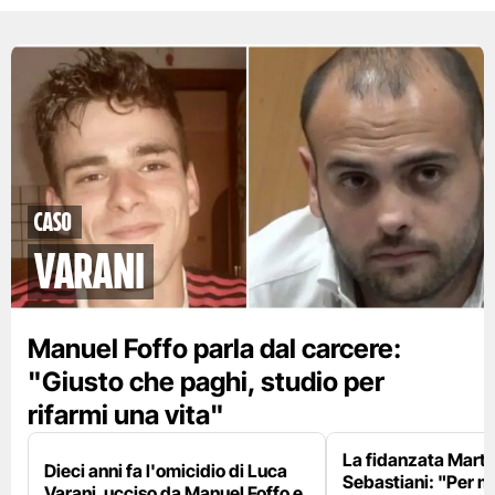
Caso
Varani
Manuel Foffo parla dal carcere:
"Giusto che paghi, studio per
rifarmi una vita"
La fidanzata Marta
Dieci anni fa l'omicidio di Luca
Sebastiani: "Per 
Varani, ucciso da Manuel Foffo e