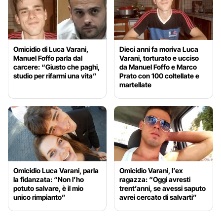
Omicidio di Luca Varani,
Dieci anni fa moriva Luca
Manuel Foffo parla dal
Varani, torturato e ucciso
carcere: “Giusto che paghi,
da Manuel Foffo e Marco
studio per rifarmi una vita”
Prato con 100 coltellate e
martellate
Omicidio Luca Varani, parla
Omicidio Varani, l’ex
la fidanzata: “Non l’ho
ragazza: “Oggi avresti
potuto salvare, è il mio
trent’anni, se avessi saputo
unico rimpianto”
avrei cercato di salvarti”