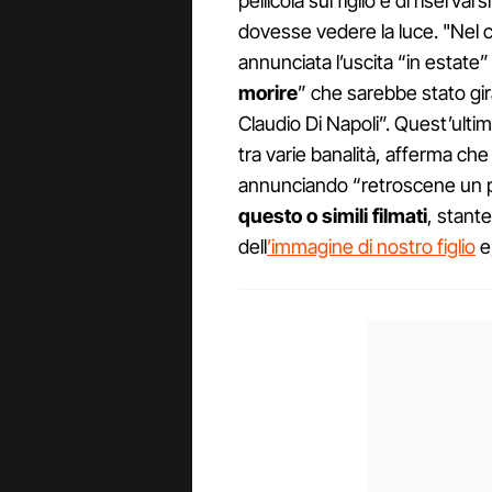
pellicola sul figlio e di riservar
dovesse vedere la luce. "Nel co
annunciata l’uscita “in estate” d
morire
” che sarebbe stato gir
Claudio Di Napoli”. Quest’ultim
tra varie banalità, afferma che e
annunciando “retroscene un po
questo o simili filmati
, stante
dell
’immagine di nostro figlio
e,