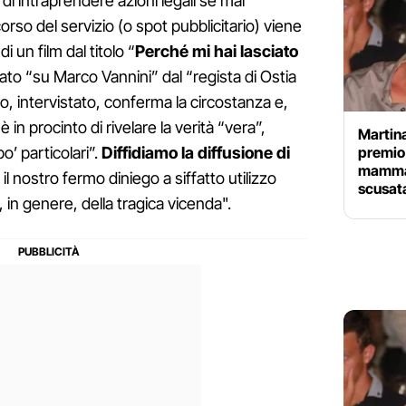
si di intraprendere azioni legali se mai
rso del servizio (o spot pubblicitario) viene
i un film dal titolo “
Perché mi hai lasciato
ato “su Marco Vannini” dal “regista di Ostia
o, intervistato, conferma la circostanza e,
̀ in procinto di rivelare la verità “vera”,
Martina
premio 
’ particolari”.
Diffidiamo la diffusione di
mamma 
 il nostro fermo diniego a siffatto utilizzo
scusat
 in genere, della tragica vicenda".