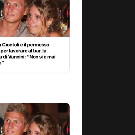
 Ciontoli e il permesso
per lavorare al bar, la
di Vannini: “Non si è mai
a”