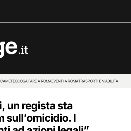
ACA
METEO
COSA FARE A ROMA
EVENTI A ROMA
TRASPORTI E VIABILITÀ
, un regista sta
 sull’omicidio. I
ti ad azioni legali”