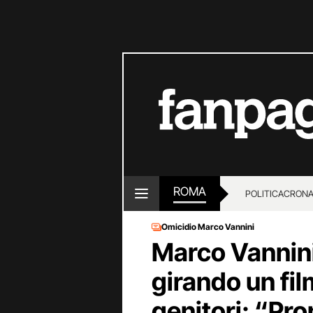
ROMA
POLITICA
CRON
Omicidio Marco Vannini
Marco Vannini
girando un film
genitori: “Pron