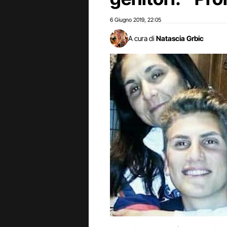
6 Giugno 2019
22:05
,
A cura di
Natascia Grbic