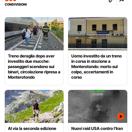
CONDIVISIONI
Treno deraglia dopo aver
Uomo investito da un treno
investito due mucche:
in corsa in stazione a
passeggeri scendono sui
Monterotondo: morto sul
binari, circolazione ripresa a
colpo, accertamenti in
Monterotondo
corso
Al via la seconda edizione
Nuovi raid USA contro l'Iran