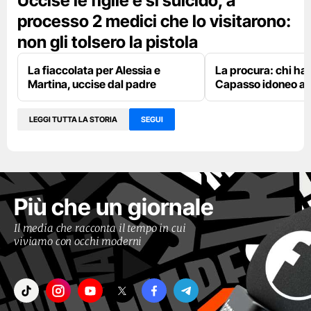
Uccise le figlie e si suicidò, a
processo 2 medici che lo visitarono:
non gli tolsero la pistola
La fiaccolata per Alessia e
La procura: chi ha
Martina, uccise dal padre
Capasso idoneo al 
LEGGI TUTTA LA STORIA
SEGUI
Più che un giornale
Il media che racconta il tempo in cui
viviamo con occhi moderni