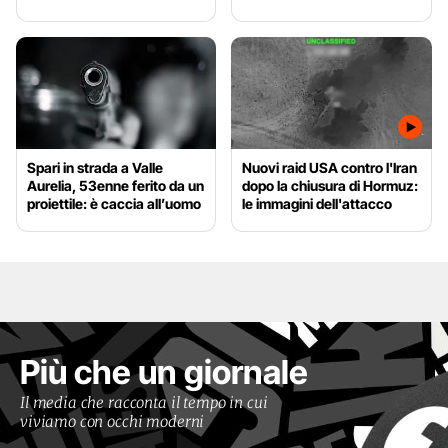
Spari in strada a Valle
Nuovi raid USA contro l'Iran
Aurelia, 53enne ferito da un
dopo la chiusura di Hormuz:
proiettile: è caccia all’uomo
le immagini dell'attacco
Più che un giornale
Il media che racconta il tempo in cui
viviamo con occhi moderni