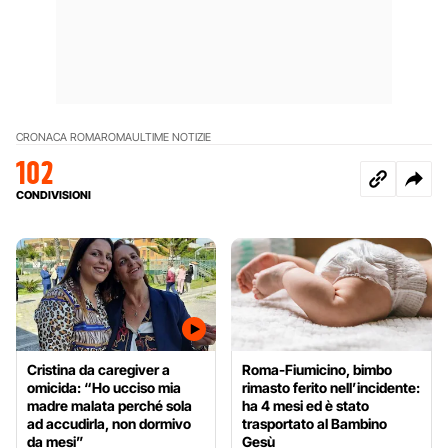
CRONACA ROMA
ROMA
ULTIME NOTIZIE
102
CONDIVISIONI
Cristina da caregiver a
Roma-Fiumicino, bimbo
omicida: “Ho ucciso mia
rimasto ferito nell’incidente:
madre malata perché sola
ha 4 mesi ed è stato
ad accudirla, non dormivo
trasportato al Bambino
da mesi”
Gesù