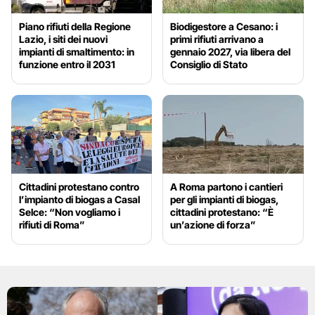
Piano rifiuti della Regione
Biodigestore a Cesano: i
Lazio, i siti dei nuovi
primi rifiuti arrivano a
impianti di smaltimento: in
gennaio 2027, via libera del
funzione entro il 2031
Consiglio di Stato
Cittadini protestano contro
A Roma partono i cantieri
l’impianto di biogas a Casal
per gli impianti di biogas,
Selce: “Non vogliamo i
cittadini protestano: “È
rifiuti di Roma”
un’azione di forza”