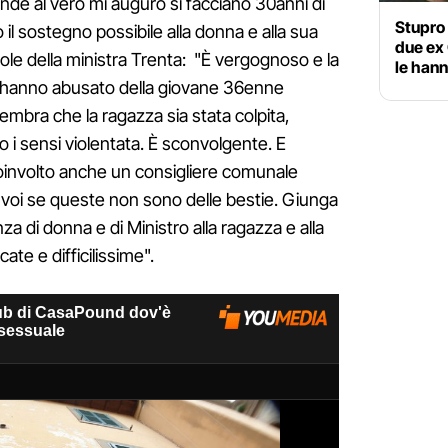
nde al vero mi auguro si facciano 30anni di
Stupro 
o il sostegno possibile alla donna e alla sua
due ex
role della ministra Trenta: "È vergognoso e la
le hann
e hanno abusato della giovane 36enne
sembra che la ragazza sia stata colpita,
o i sensi violentata. È sconvolgente. E
oinvolto anche un consigliere comunale
voi se queste non sono delle bestie. Giunga
nza di donna e di Ministro alla ragazza e alla
ate e difficilissime".