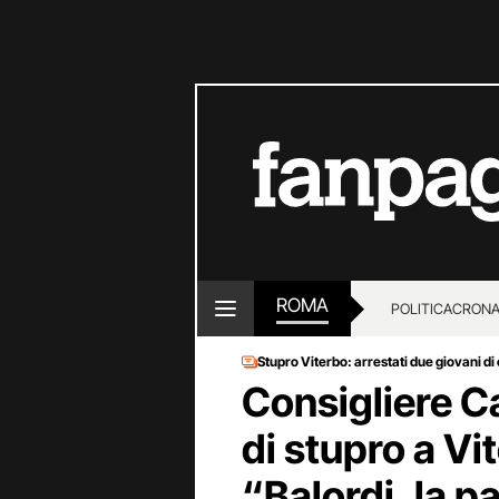
ROMA
POLITICA
CRON
Stupro Viterbo: arrestati due giovani d
Consigliere 
di stupro a Vi
“Balordi, la 