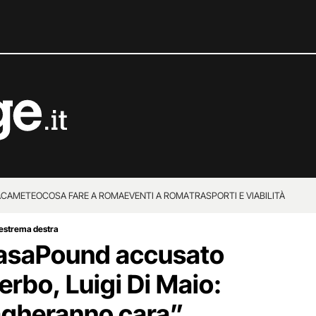
ACA
METEO
COSA FARE A ROMA
EVENTI A ROMA
TRASPORTI E VIABILITÀ
i estrema destra
CasaPound accusato
terbo, Luigi Di Maio:
pagheranno cara”