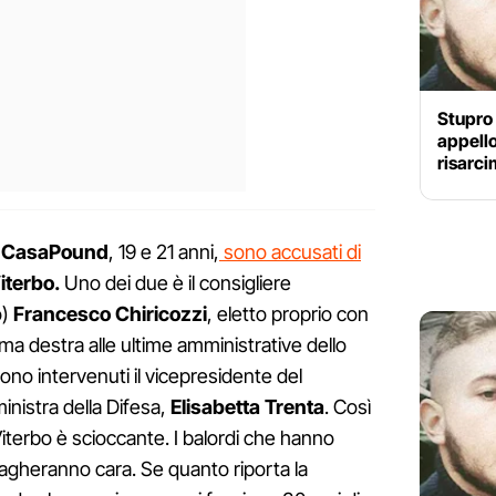
Stupro 
appello
risarc
CasaPound
, 19 e 21 anni,
sono accusati di
iterbo.
Uno dei due è il consigliere
o)
Francesco Chiricozzi
, eletto proprio con
ema destra alle ultime amministrative dello
ono intervenuti il vicepresidente del
 ministra della Difesa,
Elisabetta Trenta
. Così
iterbo è scioccante. I balordi che hanno
pagheranno cara. Se quanto riporta la