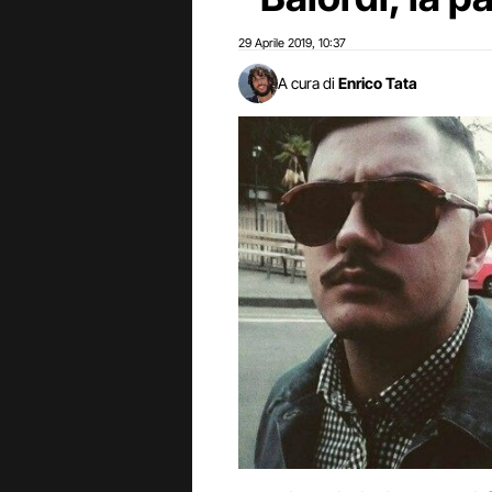
29 Aprile 2019
10:37
,
A cura di
Enrico Tata