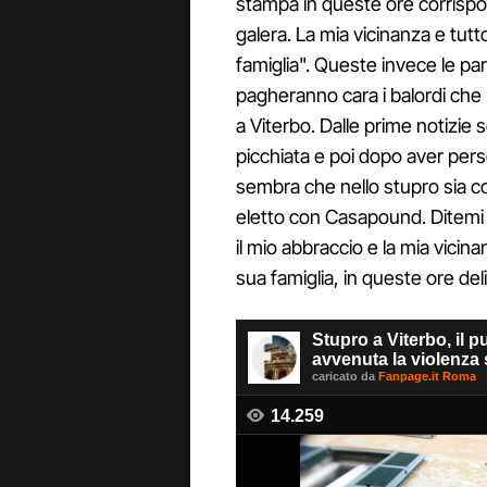
stampa in queste ore corrispo
galera. La mia vicinanza e tutt
famiglia". Queste invece le pa
pagheranno cara i balordi ch
a Viterbo. Dalle prime notizie 
picchiata e poi dopo aver pers
sembra che nello stupro sia c
eletto con Casapound. Ditemi 
il mio abbraccio e la mia vicina
sua famiglia, in queste ore delic