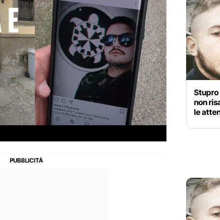
Stupro 
non ris
le atte