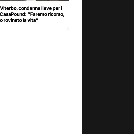
Viterbo, condanna lieve per i
 CasaPound: “Faremo ricorso,
o rovinato la vita”