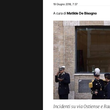
19 Giugno 2018
7:37
,
A cura di
Matilde De Bisogno
Incidenti su via Ostiense e Ra