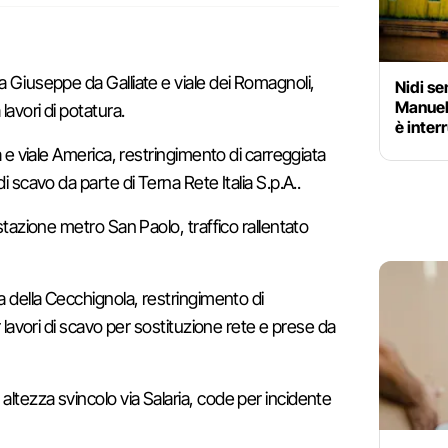
a Giuseppe da Galliate e viale dei Romagnoli,
Nidi se
Manuel
lavori di potatura.
è inter
pa e viale America, restringimento di carreggiata
di scavo da parte di Terna Rete Italia S.p.A..
 stazione metro San Paolo, traffico rallentato
ia della Cecchignola, restringimento di
er lavori di scavo per sostituzione rete e prese da
altezza svincolo via Salaria, code per incidente