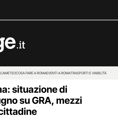
ACA
METEO
COSA FARE A ROMA
EVENTI A ROMA
TRASPORTI E VIABILITÀ
a: situazione di
ugno su GRA, mezzi
 cittadine