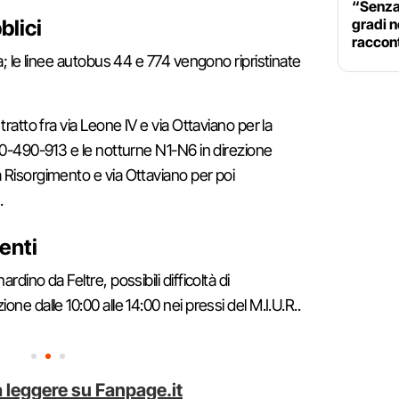
“Senza
gradi n
blici
raccont
ta; le linee autobus 44 e 774 vengono ripristinate
tratto fra via Leone IV e via Ottaviano per la
 70-490-913 e le notturne N1-N6 in direzione
 Risorgimento e via Ottaviano per poi
.
enti
rdino da Feltre, possibili difficoltà di
ne dalle 10:00 alle 14:00 nei pressi del M.I.U.R..
 leggere su Fanpage.it