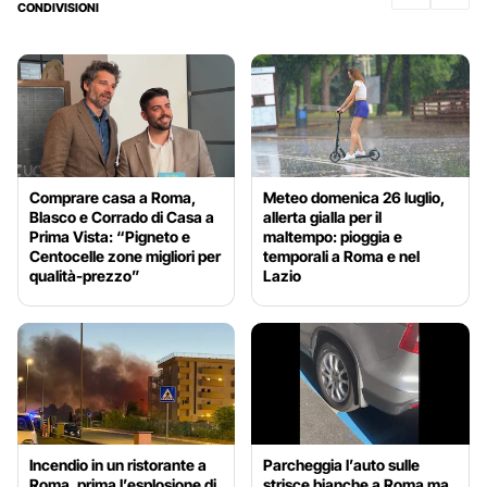
CONDIVISIONI
Comprare casa a Roma,
Meteo domenica 26 luglio,
Blasco e Corrado di Casa a
allerta gialla per il
Prima Vista: “Pigneto e
maltempo: pioggia e
Centocelle zone migliori per
temporali a Roma e nel
qualità-prezzo”
Lazio
Incendio in un ristorante a
Parcheggia l’auto sulle
Roma, prima l’esplosione di
strisce bianche a Roma ma