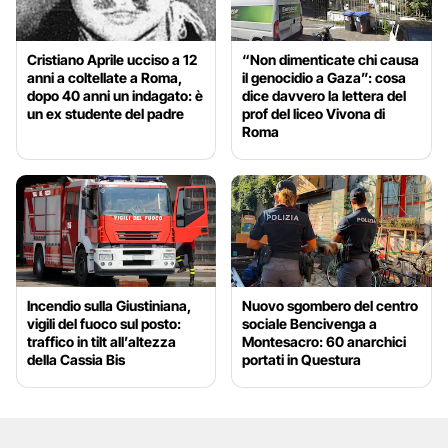
Cristiano Aprile ucciso a 12
“Non dimenticate chi causa
anni a coltellate a Roma,
il genocidio a Gaza”: cosa
dopo 40 anni un indagato: è
dice davvero la lettera del
un ex studente del padre
prof del liceo Vivona di
Roma
Incendio sulla Giustiniana,
Nuovo sgombero del centro
vigili del fuoco sul posto:
sociale Bencivenga a
traffico in tilt all’altezza
Montesacro: 60 anarchici
della Cassia Bis
portati in Questura