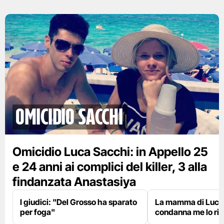
Omicidio Sacchi
Omicidio Luca Sacchi: in Appello 25
e 24 anni ai complici del killer, 3 alla
findanzata Anastasiya
I giudici: "Del Grosso ha sparato
La mamma di Luca
per foga"
condanna me lo rid