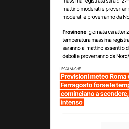
massima registrata sarà di 27°C
mattino moderati e proverran
moderati e proverranno da No
Frosinone
: giornata caratteri
temperatura massima registrata
saranno al mattino assenti o 
deboli e proverranno da Nord
LEGGI ANCHE
Previsioni meteo Roma e
Ferragosto forse le tem
cominciano a scendere,
intenso