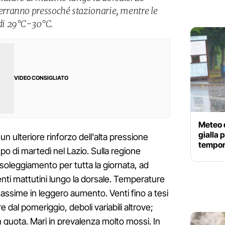
ranno pressoché stazionarie, mentre le
di 29°C-30°C.
VIDEO CONSIGLIATO
Meteo d
gialla 
n ulteriore rinforzo dell'alta pressione
tempora
mpo di martedì nel Lazio. Sulla regione
soleggiamento per tutta la giornata, ad
nti mattutini lungo la dorsale. Temperature
 massime in leggero aumento. Venti fino a tesi
e dal pomeriggio, deboli variabili altrove;
n quota. Mari in prevalenza molto mossi. In