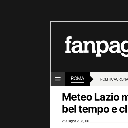
ROMA
POLITICA
CRON
Meteo Lazio m
bel tempo e c
25 Giugno 2018
11:11
,