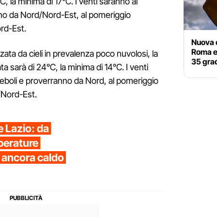
, la minima di 17°C. I venti saranno al
no da Nord/Nord-Est, al pomeriggio
rd-Est.
Nuova o
Roma e
zzata da cieli in prevalenza poco nuvolosi, la
35 grad
 sarà di 24°C, la minima di 14°C. I venti
deboli e proverranno da Nord, al pomeriggio
/Nord-Est.
 Lazio: da
perature
 ancora caldo