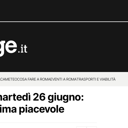
ACA
METEO
COSA FARE A ROMA
EVENTI A ROMA
TRASPORTI E VIABILITÀ
artedì 26 giugno:
lima piacevole