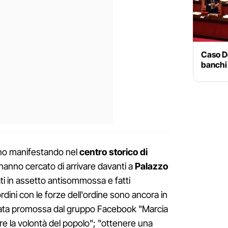
Caso De
banchi 
no manifestando nel
centro storico di
hanno cercato di arrivare davanti a
Palazzo
giati in assetto antisommossa e fatti
ordini con le forze dell'ordine sono ancora in
tata promossa dal gruppo Facebook "Marcia
re la volontà del popolo"; "ottenere una