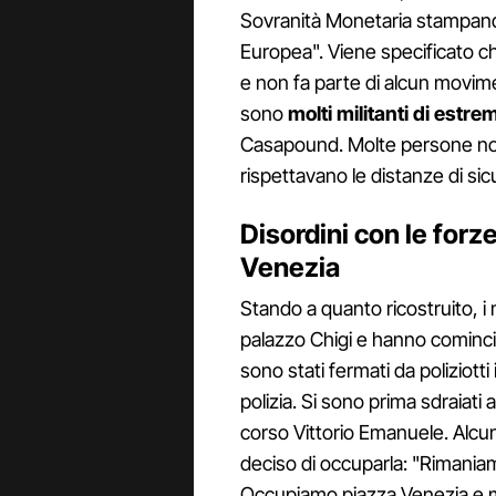
Sovranità Monetaria stampando
Europea". Viene specificato ch
e non fa parte di alcun movimen
sono
molti militanti di estr
Casapound. Molte persone no
rispettavano le distanze di sic
Disordini con le forz
Venezia
Stando a quanto ricostruito, i
palazzo Chigi e hanno cominci
sono stati fermati da poliziot
polizia. Si sono prima sdraiati
corso Vittorio Emanuele. Alcun
deciso di occuparla: "Rimaniam
Occupiamo piazza Venezia e 