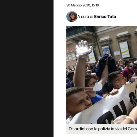
30 Maggio 2020
15:10
,
A cura di
Enrico Tata
Disordini con la polizia in via del Cor