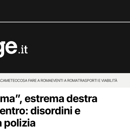
ACA
METEO
COSA FARE A ROMA
EVENTI A ROMA
TRASPORTI E VIABILITÀ
ma”, estrema destra
entro: disordini e
 polizia