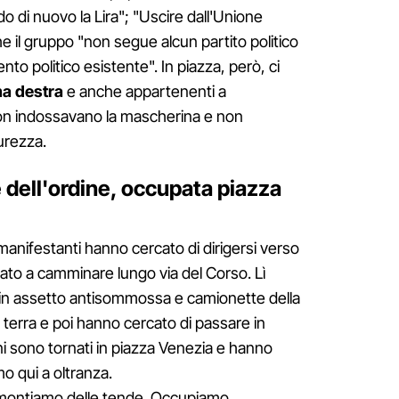
 di nuovo la Lira"; "Uscire dall'Unione
e il gruppo "non segue alcun partito politico
to politico esistente". In piazza, però, ci
ema destra
e anche appartenenti a
n indossavano la mascherina e non
urezza.
e dell'ordine, occupata piazza
 manifestanti hanno cercato di dirigersi verso
ato a camminare lungo via del Corso. Lì
ti in assetto antisommossa e camionette della
 a terra e poi hanno cercato di passare in
i sono tornati in piazza Venezia e hanno
o qui a oltranza.
montiamo delle tende. Occupiamo