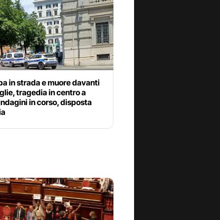
a in strada e muore davanti
glie, tragedia in centro a
ndagini in corso, disposta
ia