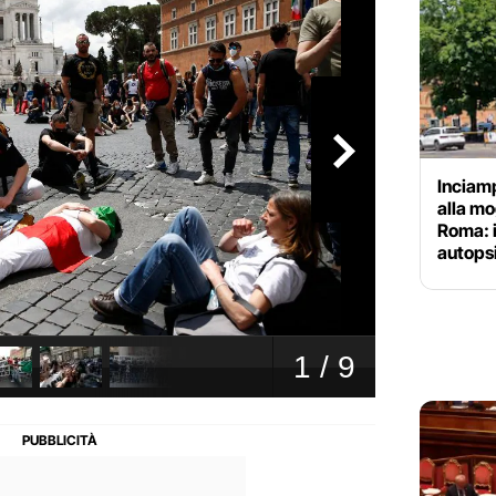
Inciamp
alla mo
Roma: i
autops