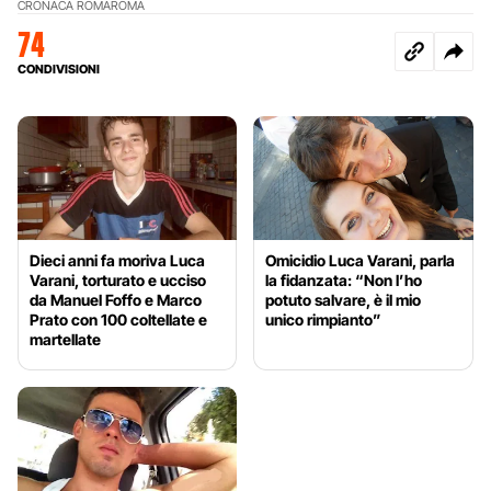
CRONACA ROMA
ROMA
74
CONDIVISIONI
Dieci anni fa moriva Luca
Omicidio Luca Varani, parla
Varani, torturato e ucciso
la fidanzata: “Non l’ho
da Manuel Foffo e Marco
potuto salvare, è il mio
Prato con 100 coltellate e
unico rimpianto”
martellate