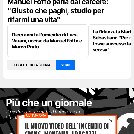
Manuel Foffo parla dal carcere:
"Giusto che paghi, studio per
rifarmi una vita"
La fidanzata Marta
Dieci anni fa l'omicidio di Luca
Sebastiani: "Per 
Varani, ucciso da Manuel Foffo e
fosse successo la 
Marco Prato
scorsa"
LEGGI TUTTA LA STORIA
SEGUI
Più che un giornale
Il media che racconta il tempo in cui
viviamo con occhi moderni
Il nuovo video dell’incendio di