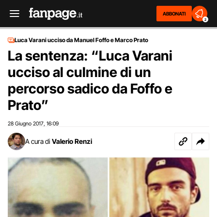
ABBONATI
2
Luca Varani ucciso da Manuel Foffo e Marco Prato
La sentenza: “Luca Varani
ucciso al culmine di un
percorso sadico da Foffo e
Prato”
28 Giugno 2017
16:09
,
A cura di
Valerio Renzi