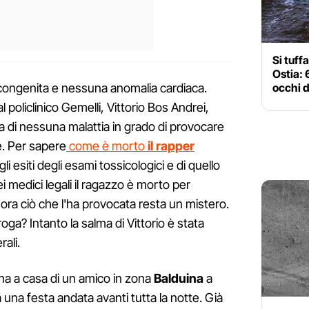
Si tuff
Ostia: 
congenita e nessuna anomalia cardiaca.
occhi d
 policlinico Gemelli, Vittorio Bos Andrei,
va di nessuna malattia in grado di provocare
. Per sapere
come è morto
il rapper
 esiti degli esami tossicologici e di quello
ei medici legali il ragazzo è morto per
 ora ciò che l'ha provocata resta un mistero.
droga?
Intanto la salma di Vittorio è stata
rali.
na a casa di un amico in zona
Balduina
a
na festa andata avanti tutta la notte. Già