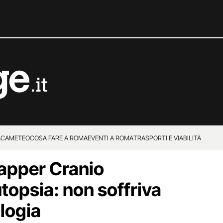
ACA
METEO
COSA FARE A ROMA
EVENTI A ROMA
TRASPORTI E VIABILITÀ
rapper Cranio
topsia: non soffriva
logia