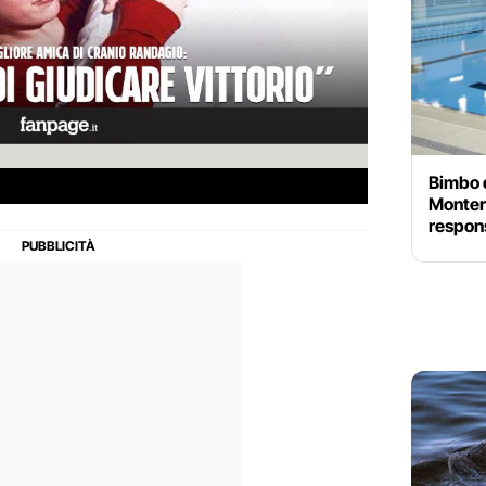
Bimbo d
Monter
respons