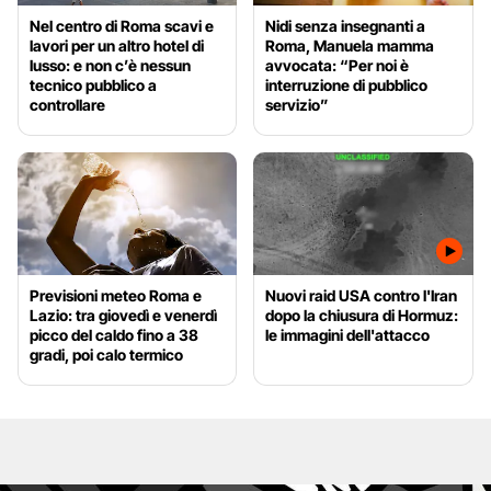
Nel centro di Roma scavi e
Nidi senza insegnanti a
lavori per un altro hotel di
Roma, Manuela mamma
lusso: e non c’è nessun
avvocata: “Per noi è
tecnico pubblico a
interruzione di pubblico
controllare
servizio”
Previsioni meteo Roma e
Nuovi raid USA contro l'Iran
Lazio: tra giovedì e venerdì
dopo la chiusura di Hormuz:
picco del caldo fino a 38
le immagini dell'attacco
gradi, poi calo termico