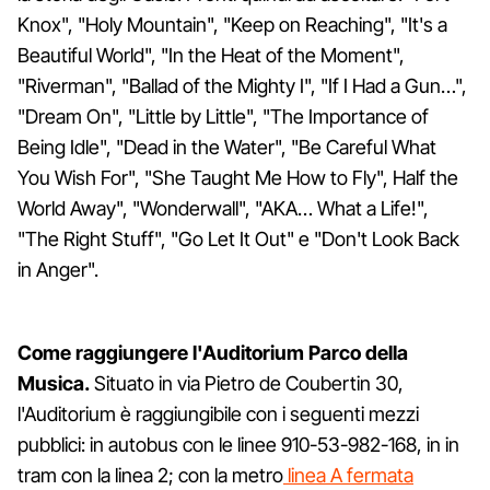
Knox", "Holy Mountain", "Keep on Reaching", "It's a
Beautiful World", "In the Heat of the Moment",
"Riverman", "Ballad of the Mighty I", "If I Had a Gun…",
"Dream On", "Little by Little", "The Importance of
Being Idle", "Dead in the Water", "Be Careful What
You Wish For", "She Taught Me How to Fly", Half the
World Away", "Wonderwall", "AKA… What a Life!",
"The Right Stuff", "Go Let It Out" e "Don't Look Back
in Anger".
Come raggiungere l'Auditorium Parco della
Musica.
Situato in via Pietro de Coubertin 30,
l'Auditorium è raggiungibile con i seguenti mezzi
pubblici: in autobus con le linee 910-53-982-168, in in
tram con la linea 2; con la metro
linea A fermata