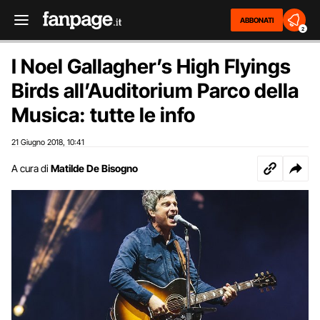
ABBONATI
2
I Noel Gallagher’s High Flyings
Birds all’Auditorium Parco della
Musica: tutte le info
21 Giugno 2018
10:41
,
A cura di
Matilde De Bisogno