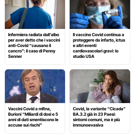
Infermiera radiata dall’albo
Il vaccino Covid continua a
per aver detto che i vaccini
proteggere da infarto, ictus
anti-Covid “causano il
e altri eventi
cancro”: il caso di Penny
cardiovascolari gravi: lo
Senner
studio USA
Vaccini Covid a mRna,
Covid, la variante “Cicada”
Burioni “Miliardi di dosi e 5
BA.3.2 già in 23 Paesi:
anni di dati smentiscono le
sintomi comuni, ma è più
accuse sui rischi”
immunoevasiva