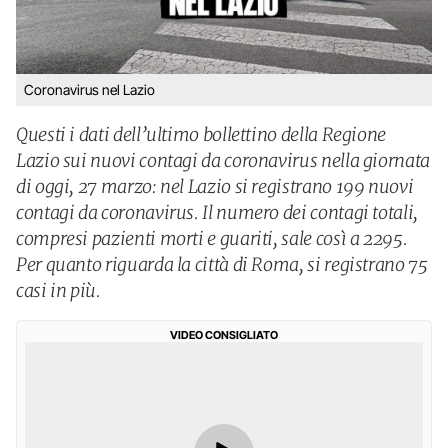
Coronavirus nel Lazio
Questi i dati dell’ultimo bollettino della Regione
Lazio sui nuovi contagi da coronavirus nella giornata
di oggi, 27 marzo: nel Lazio si registrano 199 nuovi
contagi da coronavirus. Il numero dei contagi totali,
compresi pazienti morti e guariti, sale così a 2295.
Per quanto riguarda la città di Roma, si registrano 75
casi in più.
VIDEO CONSIGLIATO