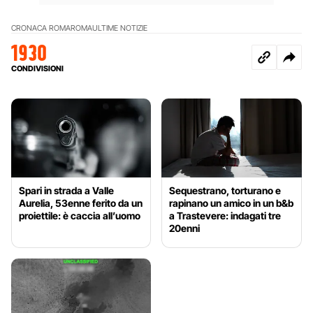
CRONACA ROMA
ROMA
ULTIME NOTIZIE
1930
CONDIVISIONI
Spari in strada a Valle
Sequestrano, torturano e
Aurelia, 53enne ferito da un
rapinano un amico in un b&b
proiettile: è caccia all’uomo
a Trastevere: indagati tre
20enni