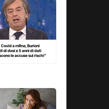
 Covid a mRna, Burioni
i di dosi e 5 anni di dati
cono le accuse sui rischi”