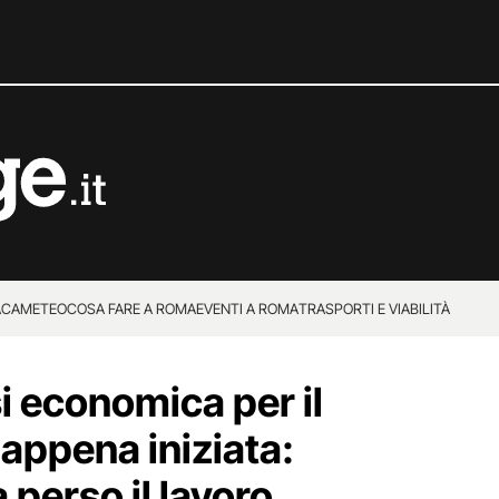
ACA
METEO
COSA FARE A ROMA
EVENTI A ROMA
TRASPORTI E VIABILITÀ
i economica per il
appena iniziata:
a perso il lavoro