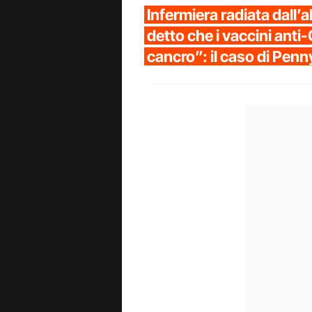
Infermiera radiata dall’a
detto che i vaccini anti
cancro”: il caso di Pen