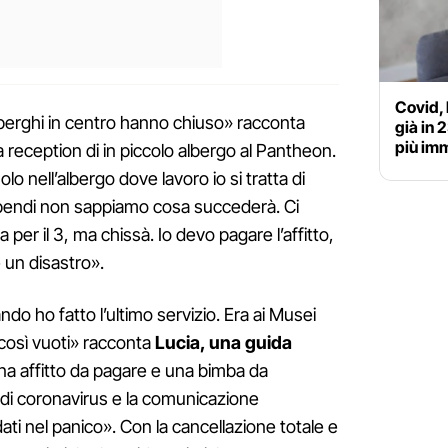
Covid, 
berghi in centro hanno chiuso» racconta
già in 
più im
a reception di in piccolo albergo al Pantheon.
lo nell’albergo dove lavoro io si tratta di
tipendi non sappiamo cosa succederà. Ci
per il 3, ma chissà. Io devo pagare l’affitto,
è un disastro».
o ho fatto l’ultimo servizio. Era ai Musei
i così vuoti» racconta
Lucia, una guida
una affitto da pagare e una bimba da
i di coronavirus e la comunicazione
dati nel panico». Con la cancellazione totale e