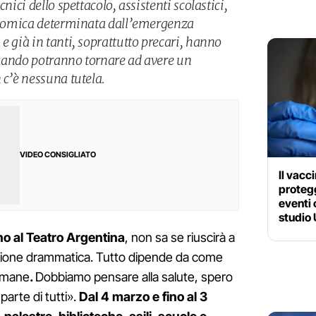
nici dello spettacolo, assistenti scolastici,
conomica determinata dall’emergenza
e già in tanti, soprattutto precari, hanno
quando potranno tornare ad avere un
 c’è nessuna tutela.
VIDEO CONSIGLIATO
Il vacc
protegg
eventi 
studio
no al Teatro Argentina
, non sa se riuscirà a
azione drammatica. Tutto dipende da come
timane
.
Dobbiamo pensare alla salute, spero
parte di tutti».
Dal 4 marzo e fino al 3