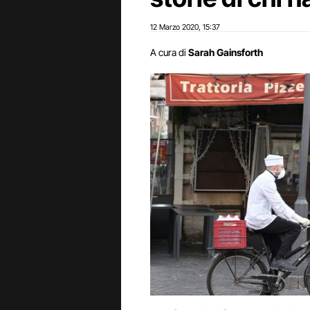
12 Marzo 2020
15:37
,
A cura di
Sarah Gainsforth