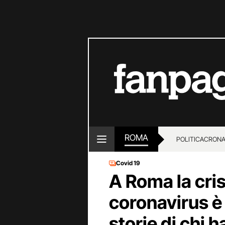
ROMA
POLITICA
CRON
Covid 19
A Roma la cris
coronavirus è 
storie di chi h