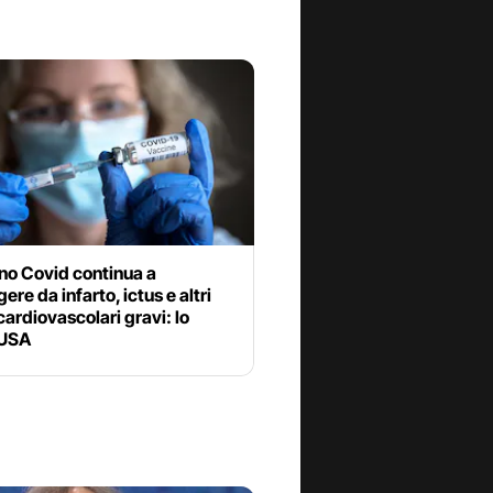
ino Covid continua a
ere da infarto, ictus e altri
cardiovascolari gravi: lo
 USA