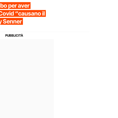
lbo per aver
-Covid “causano il
ny Senner