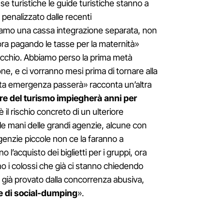
 turistiche le guide turistiche stanno a
à penalizzato dalle recenti
amo una cassa integrazione separata, non
ora pagando le tasse per la maternità»
occhio. Abbiamo perso la prima metà
gione, e ci vorranno mesi prima di tornare alla
a emergenza passerà» racconta un’altra
ore del turismo impiegherà anni per
è il rischio concreto di un ulteriore
e mani delle grandi agenzie, alcune con
agenzie piccole non ce la faranno a
l’acquisto dei biglietti per i gruppi, ora
o i colossi che già ci stanno chiedendo
e già provato dalla concorrenza abusiva,
e di social-dumping
».