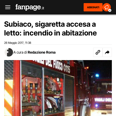
ABBONATI
2
Subiaco, sigaretta accesa a
letto: incendio in abitazione
26 Maggio 2017
11:38
,
A cura di
Redazione Roma