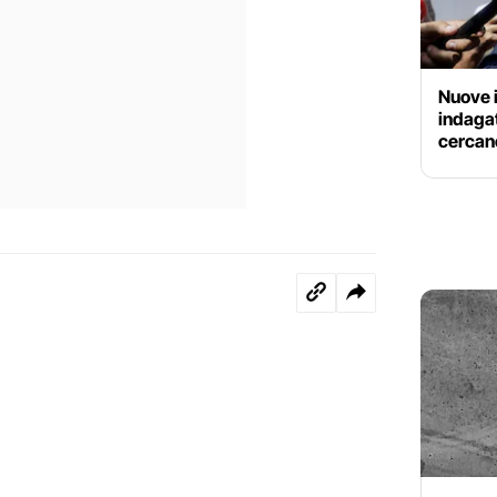
Nuove i
indagat
cercan