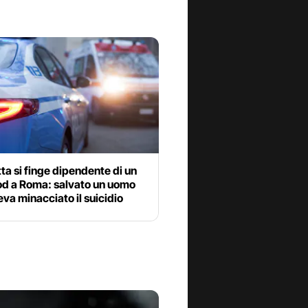
tta si finge dipendente di un
ood a Roma: salvato un uomo
va minacciato il suicidio