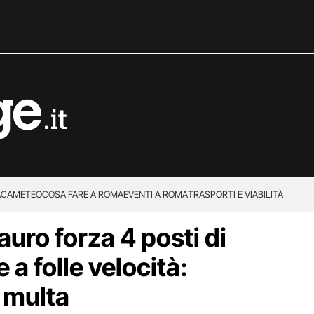
ACA
METEO
COSA FARE A ROMA
EVENTI A ROMA
TRASPORTI E VIABILITÀ
uro forza 4 posti di
 a folle velocità:
 multa