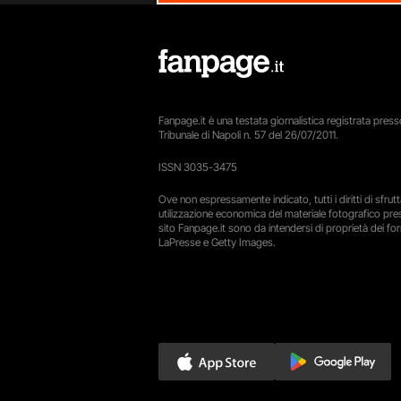
Fanpage.it è una testata giornalistica registrata presso
Tribunale di Napoli n. 57 del 26/07/2011.
ISSN 3035-3475
Ove non espressamente indicato, tutti i diritti di sfru
utilizzazione economica del materiale fotografico pre
sito Fanpage.it sono da intendersi di proprietà dei forn
LaPresse e Getty Images.