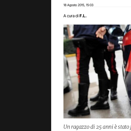
18 Agosto 2015
15:03
,
A cura di
F.L.
Un ragazzo di 25 anni è stato 