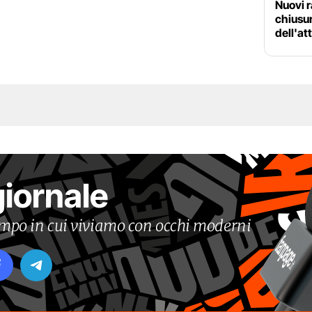
Nuovi r
chiusur
dell'at
giornale
tempo in cui viviamo con occhi moderni