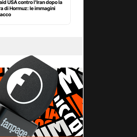
aid USA contro l'Iran dopo la
a di Hormuz: le immagini
tacco