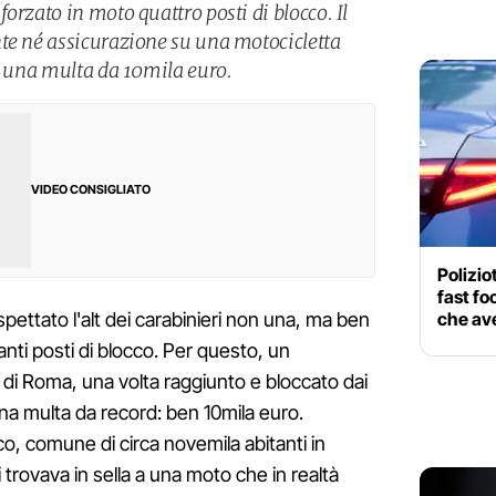
orzato in moto quattro posti di blocco. Il
te né assicurazione su una motocicletta
ui una multa da 10mila euro.
VIDEO CONSIGLIATO
Polizio
fast f
che ave
ispettato l'alt dei carabinieri non una, ma ben
anti posti di blocco. Per questo, un
 di Roma, una volta raggiunto e bloccato dai
una multa da record: ben 10mila euro.
o, comune di circa novemila abitanti in
i trovava in sella a una moto che in realtà