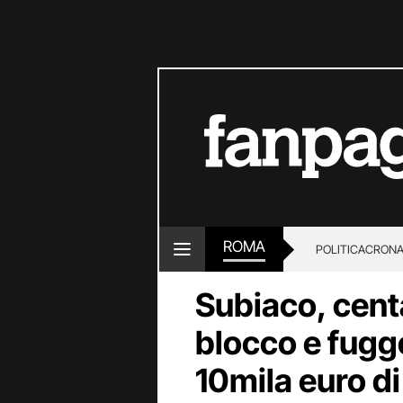
ROMA
POLITICA
CRON
Subiaco, centa
blocco e fugge
10mila euro di