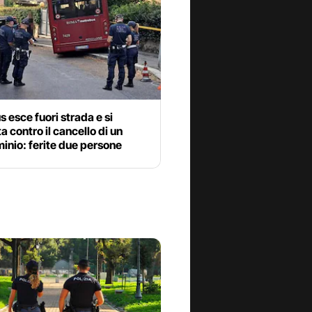
 esce fuori strada e si
a contro il cancello di un
inio: ferite due persone