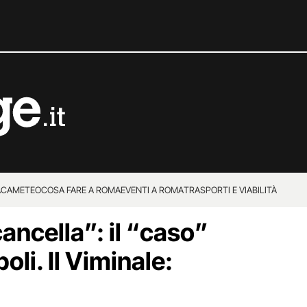
ACA
METEO
COSA FARE A ROMA
EVENTI A ROMA
TRASPORTI E VIABILITÀ
cancella”: il “caso”
li. Il Viminale: