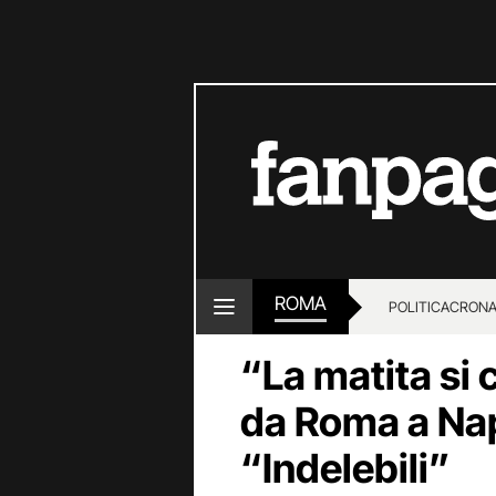
ROMA
POLITICA
CRON
“La matita si 
da Roma a Napo
“Indelebili”