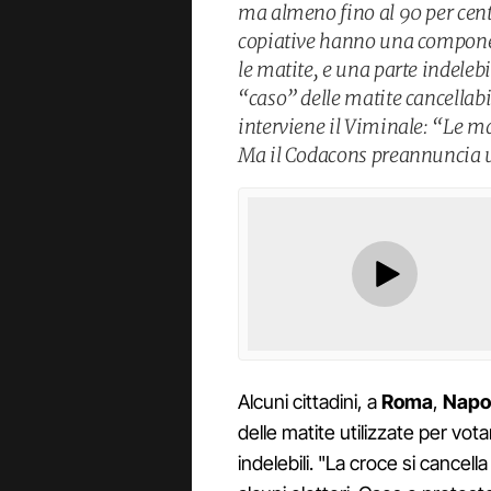
ma almeno fino al 90 per cent
copiative hanno una component
le matite, e una parte indeleb
“caso” delle matite cancellab
interviene il Viminale: “Le ma
Ma il Codacons preannuncia u
Alcuni cittadini, a
Roma
,
Napoli
delle matite utilizzate per vota
indelebili. "La croce si canc