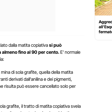
Aggred
all’Esq
fermato
ciato dalla matita copiativa
si può
a almeno fino al 90 per cento.
E' normale
a:
mina di sola grafite, quella della matita
ti derivati dall'anilina e dei pigmenti,
 ne risulta può essere cancellato solo per
a grafite, il tratto di matita copiativa svela