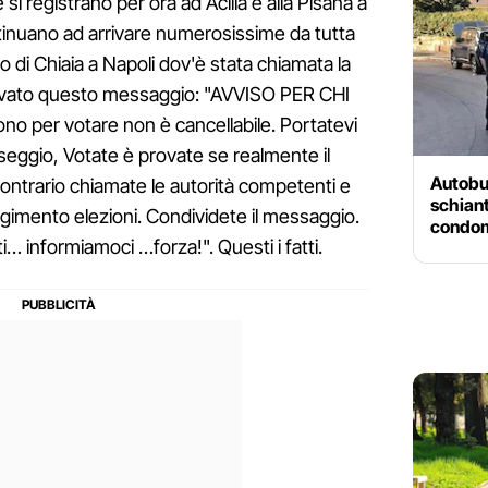
 si registrano per ora ad Acilia e alla Pisana a
inuano ad arrivare numerosissime da tutta
io di Chiaia a Napoli dov'è stata chiamata la
arrivato questo messaggio: "AVVISO PER CHI
ono per votare non è cancellabile. Portatevi
eggio, Votate è provate se realmente il
Autobus
contrario chiamate le autorità competenti e
schiant
olgimento elezioni. Condividete il messaggio.
condom
ti… informiamoci …forza!". Questi i fatti.