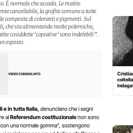
o. È normale che accada. Le matite
e cancellabile, la grafite comune a tutte
ile composta di coloranti e pigmenti. Sul
ili, che sta alimentando molte polemiche,
tite cosiddette ‘copiative’ sono indelebili”.
n esposto.
Cristia
VIDEO CONSIGLIATO
coltell
indagat
 e in tutta Italia,
denunciano che i segni
re al
Referendum costituzionale
non sono
ella con una normale gomma", sostengono