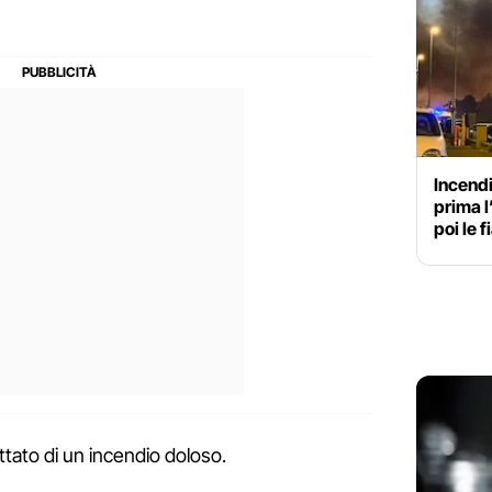
Incendi
prima l
poi le 
attato di un incendio doloso.