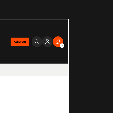
ABBONATI
2