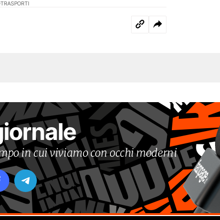
O
TRASPORTI
giornale
tempo in cui viviamo con occhi moderni