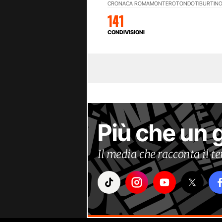
CRONACA ROMA
MONTEROTONDO
TIBURTIN
141
CONDIVISIONI
Più che un 
Il media che racconta il 