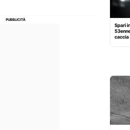
Spari i
53enne 
caccia