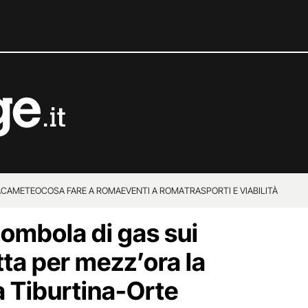
ACA
METEO
COSA FARE A ROMA
EVENTI A ROMA
TRASPORTI E VIABILITÀ
ombola di gas sui
otta per mezz’ora la
a Tiburtina-Orte