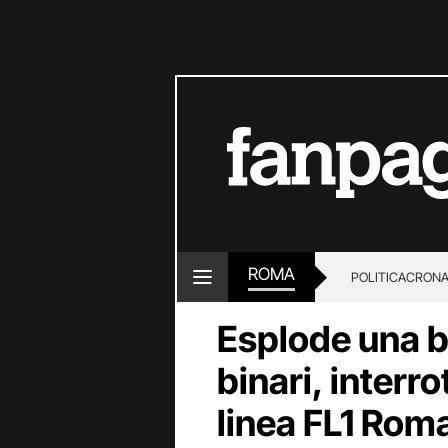
ROMA
POLITICA
CRON
Esplode una b
binari, interr
linea FL1 Rom