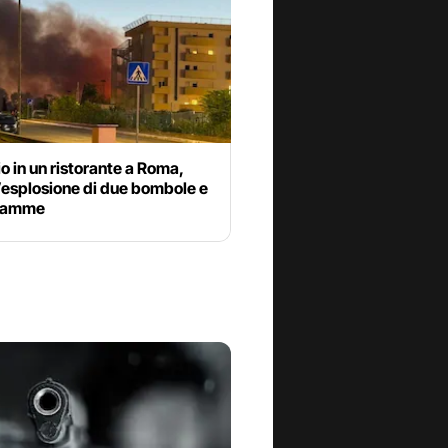
o in un ristorante a Roma,
’esplosione di due bombole e
fiamme