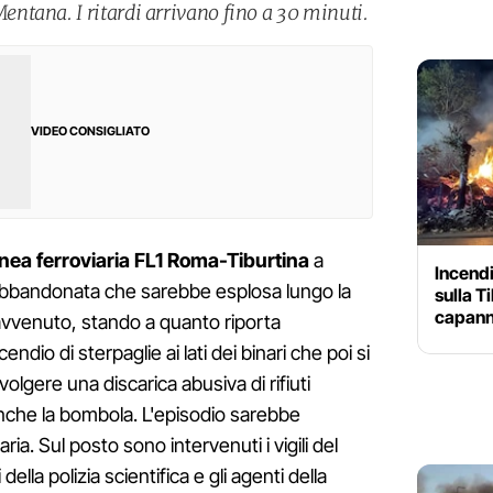
tana. I ritardi arrivano fino a 30 minuti.
VIDEO CONSIGLIATO
inea ferroviaria FL1 Roma-Tiburtina
a
Incendi
abbandonata che sarebbe esplosa lungo la
sulla T
capann
avvenuto, stando a quanto riporta
dio di sterpaglie ai lati dei binari che poi si
lgere una discarica abusiva di rifiuti
nche la bombola. L'episodio sarebbe
ria. Sul posto sono intervenuti i vigili del
 della polizia scientifica e gli agenti della